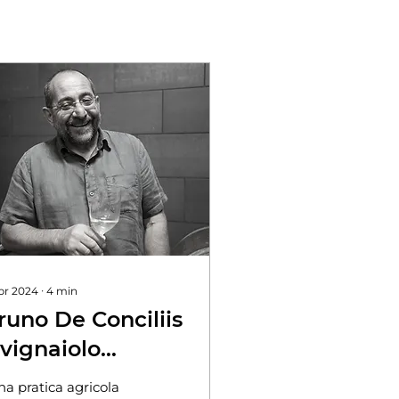
apr 2024
∙
4
min
runo De Conciliis
l vignaiolo
rtigiano
na pratica agricola