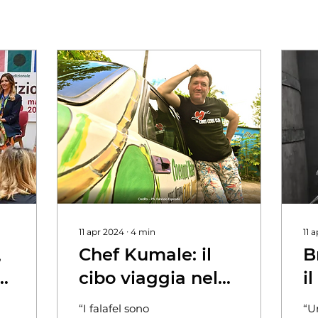
11 apr 2024
∙
4
min
11 
,
Chef Kumale: il
B
cibo viaggia nel
i
tempo e nello
a
“I falafel sono
“U