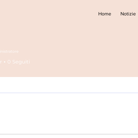
Home
Notizie
istratore
r
0
Seguiti