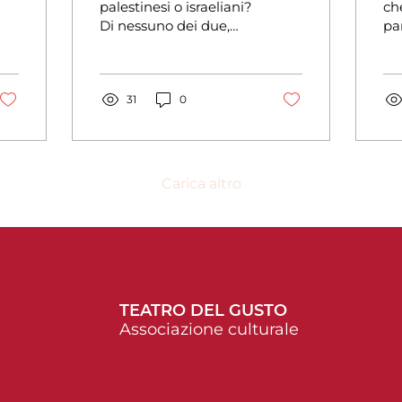
spazio, non
palestinesi o israeliani?
ch
Di nessuno dei due,
pa
appartiene a
erano dell’antico
co
nessun Paese
Egitto. Eppure si
cos
continuano a fare
Ca
guerre di...
31
0
det
Carica altro
TEATRO DEL GUSTO
Associazione culturale