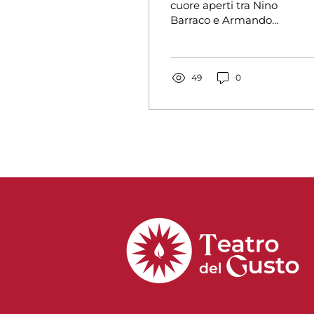
cuore aperti tra Nino
Barraco e Armando
Castagno al Teatro del
Gusto di Napoli. Il
gesto naturale del
vino? Esiste
49
0