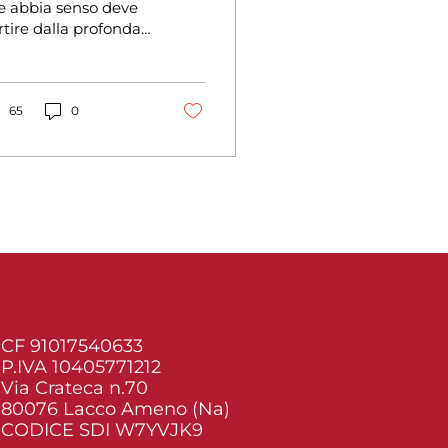
e abbia senso deve
rtire dalla profonda
noscenza della
cienza” di Titti
siello “Mi hanno
to che le...
65
0
CF 91017540633
P.IVA 10405771212
Via Crateca n.70
80076 Lacco Ameno (Na)
CODICE SDI W7YVJK9