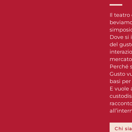
Il teatr
beviamo.
simposio
Dove si 
del gust
interazi
mercato 
Perché se
Gusto vu
basi per
E vuole 
custodis
racconto
all’inter
Chi si