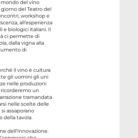
il mondo del vino
o giorno del Teatro del
 incontri, workshop e
oscenza, all’esperienza
e biologici italiani. Il
tà ci permette di
ola, dalla vigna alla
trumento di
rché il vino è cultura
te gli uomini gli uni
anze nelle produzioni
e ricorderemo un
narrazione tramandata
rsi nelle scelte delle
i si assaporano
e della tavola.
ne dell’Innovazione.
 l’approccio che