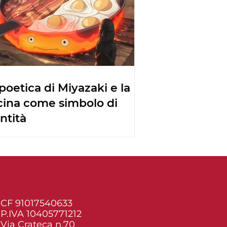
poetica di Miyazaki e la
cina come simbolo di
ntità
CF 91017540633
P.IVA 10405771212
Via Crateca n.70