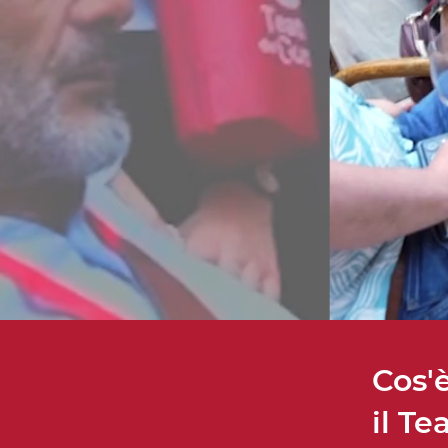
Cos'
il Te