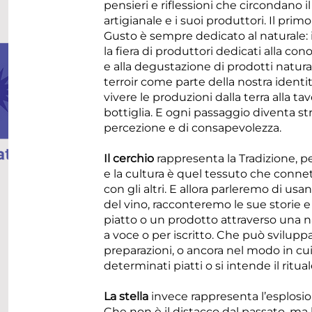
pensieri e riflessioni che circondano 
artigianale e i suoi produttori. Il prim
Gusto è sempre dedicato al naturale:
la fiera di produttori dedicati alla con
e alla degustazione di prodotti naturali 
terroir come parte della nostra identi
vivere le produzioni dalla terra alla tav
bottiglia. E ogni passaggio diventa s
percezione e di consapevolezza.
Il cerchio
rappresenta la Tradizione, pe
e la cultura è quel tessuto che connet
con gli altri. E allora parleremo di us
del vino, racconteremo le sue storie 
piatto o un prodotto attraverso una 
a voce o per iscritto. Che può sviluppa
preparazioni, o ancora nel modo in cu
determinati piatti o si intende il ritual
La stella
invece rappresenta l’esplosio
Che non è il distacco dal passato, ma