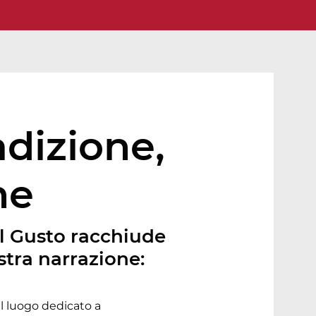
adizione,
ne
el Gusto racchiude
stra narrazione:
il luogo dedicato a