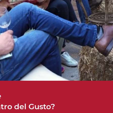
è
atro del Gusto?