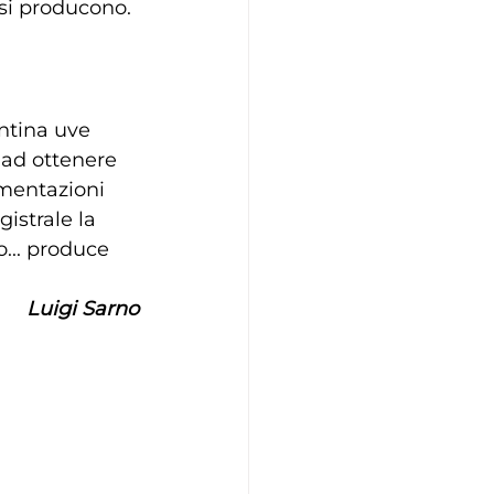
ssi producono.
ntina uve 
 ad ottenere 
rmentazioni 
istrale la 
... produce 
Luigi Sarno