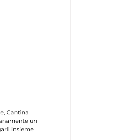
re, Cantina 
dianamente un 
garli insieme 