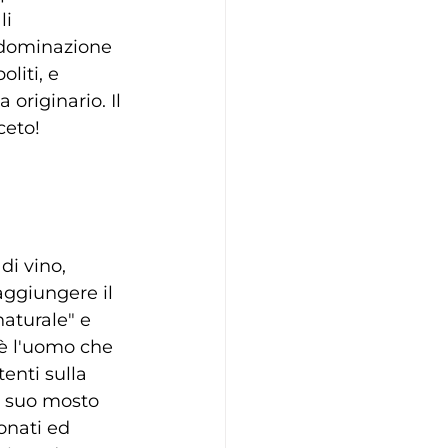
i 
edominazione 
liti, e 
 originario. Il 
eto! 
i vino, 
aggiungere il 
naturale" e 
è l'uomo che 
tenti sulla 
l suo mosto 
ionati ed 