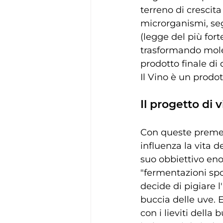
terreno di crescita
microrganismi, seg
(legge del più for
trasformando moleco
prodotto finale di
Il Vino è un prodo
Il progetto di 
Con queste premess
influenza la vita 
suo obbiettivo enol
"fermentazioni sp
decide di pigiare l
buccia delle uve. 
con i lieviti della 