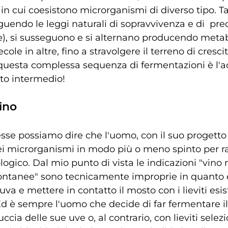
 in cui coesistono microrganismi di diverso tipo. Tal
uendo le leggi naturali di sopravvivenza e di  pr
te), si susseguono e si alternano producendo metabo
le in altre, fino a stravolgere il terreno di crescita
 questa complessa sequenza di fermentazioni è l'ac
tto intermedio! 
vino
e possiamo dire che l'uomo, con il suo progetto d
dei microrganismi in modo più o meno spinto per r
ogico. Dal mio punto di vista le indicazioni "vino 
ontanee" sono tecnicamente improprie in quanto 
'uva e mettere in contatto il mosto con i lieviti esis
Ed è sempre l'uomo che decide di far fermentare i
buccia delle sue uve o, al contrario, con lieviti selez