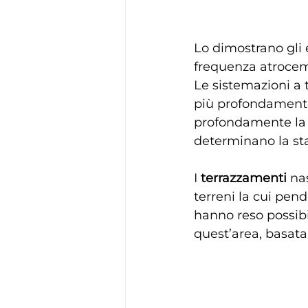
Lo dimostrano gli 
frequenza atrocem
Le sistemazioni a t
più profondamente
profondamente la 
determinano la stab
I 
terrazzamenti
 na
terreni la cui pen
hanno reso possibil
quest’area, basata 