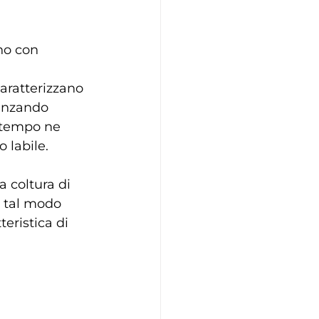
no con 
aratterizzano 
enzando 
 tempo ne 
 labile.
 coltura di 
n tal modo 
eristica di 