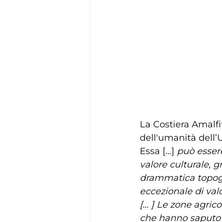
La Costiera Amalfit
dell'umanità dell
Essa […] 
può esser
valore culturale, g
drammatica topogr
eccezionale di valor
[… ] Le zone agric
che hanno saputo sf