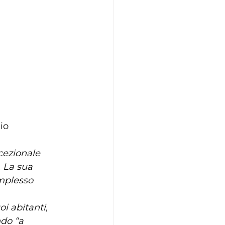
io 
cezionale 
. La sua 
mplesso 
i abitanti, 
ndo “a 