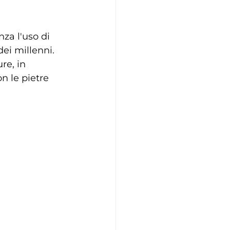
nza l'uso di 
ei millenni.
re, in 
n le pietre 