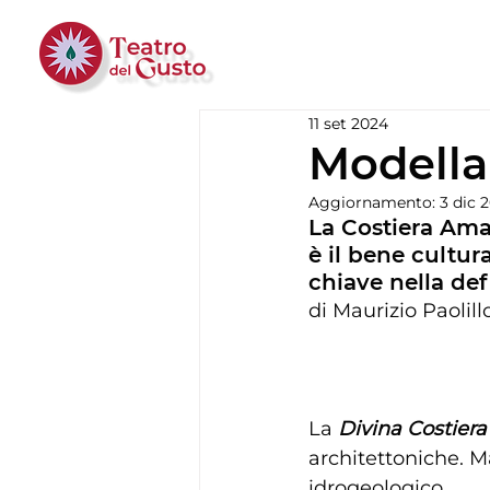
11 set 2024
Modellar
Aggiornamento:
3 dic 
La Costiera Amal
è il bene cultur
chiave nella def
di Maurizio Paolill
La 
Divina Costiera
architettoniche. M
idrogeologico.