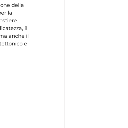
one della 
er la 
stiere. 
catezza, il 
ma anche il 
tettonico e 