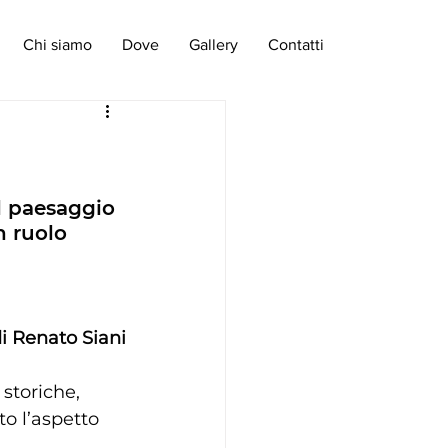
Chi siamo
Dove
Gallery
Contatti
il paesaggio 
n ruolo 
di Renato Siani
 storiche, 
o l’aspetto 