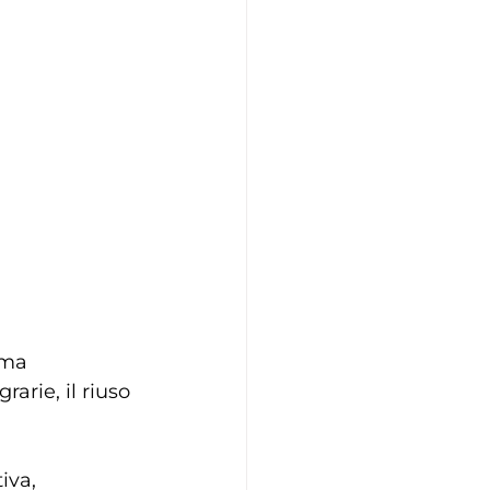
ema 
arie, il riuso 
iva, 