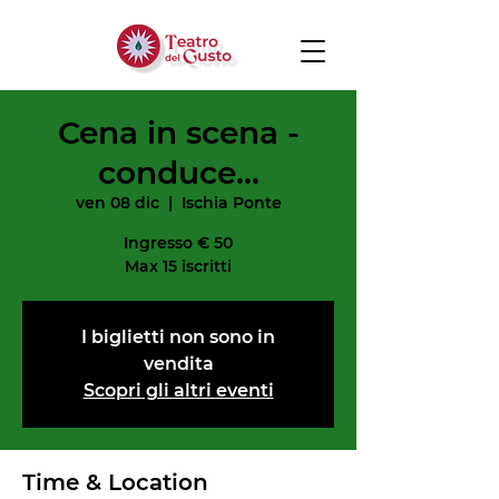
Cena in scena -
conduce...
ven 08 dic
  |  
Ischia Ponte
Ingresso € 50
Max 15 iscritti
I biglietti non sono in
vendita
Scopri gli altri eventi
Time & Location