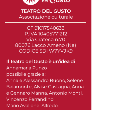
trasparenti sulla policy delle
spedizioni è il modo migliore per
TEATRO DEL GUSTO
costruire fiducia e rassicurare i
Associazione culturale
tuoi clienti che possono
acquistare da te in tutta sicurezza.
CF
91017540633
P.IVA 10405771212
Via Crateca n.70
80076 Lacco Ameno (Na)
CODICE SDI W7YVJK9
Il Teatro del Gusto è un’idea di
Annamaria Punzo
possibile grazie a:
Anna e Alessandro Buono, Selene
Baiamonte, Alvise Castagna, Anna
e Gennaro Manna, Antonio Monti,
Vincenzo Ferrandino.
Mario Avallone, Alfredo
Mastrogiacomo, Iris Romano,
Simona Castagliuolo, Monica
Ambrosino, Angelo Persico, Nunzia